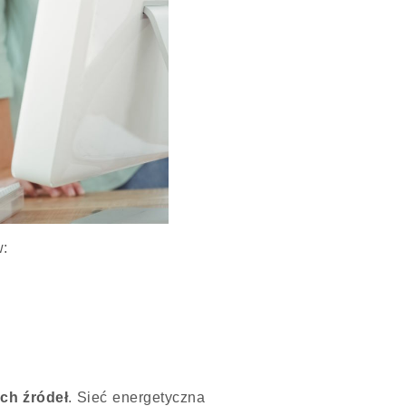
w:
óch źródeł
. Sieć energetyczna