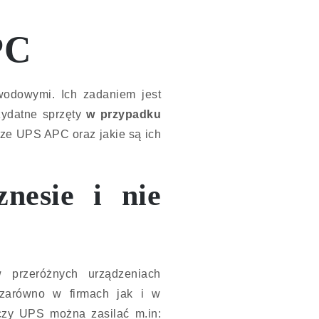
PC
wodowymi. Ich zadaniem jest
zydatne sprzęty
w przypadku
cze UPS APC oraz jakie są ich
nesie i nie
w przeróżnych urządzeniach
e zarówno w firmach jak i w
czy UPS można zasilać m.in: