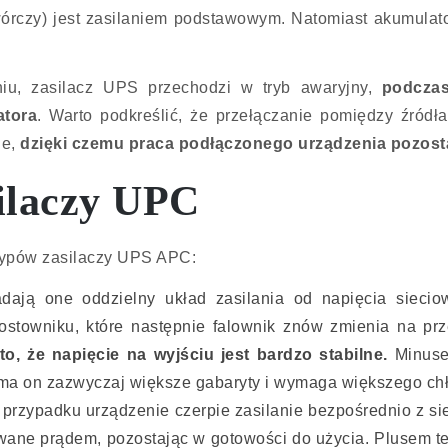
wórczy) jest zasilaniem podstawowym. Natomiast akumulato
iu, zasilacz UPS przechodzi w tryb awaryjny,
podczas
atora
. Warto podkreślić, że przełączanie pomiędzy źródł
ie,
dzięki czemu praca podłączonego urządzenia pozost
ilaczy UPC
 typów zasilaczy UPS APC:
dają one oddzielny układ zasilania od napięcia siecio
ostowniku, które następnie falownik znów zmienia na p
 to, że napięcie na wyjściu jest bardzo stabilne.
Minusem
u ma on zazwyczaj większe gabaryty i wymaga większego ch
przypadku urządzenie czerpie zasilanie bezpośrednio z sie
wane prądem, pozostając w gotowości do użycia. Plusem teg