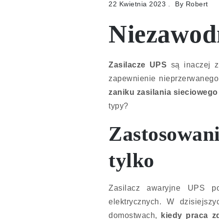
22 Kwietnia 2023
By
Robert
Niezawod
Zasilacze UPS
są inaczej 
zapewnienie nieprzerwanego 
zaniku zasilania siecioweg
typy?
Zastosowan
tylko
Zasilacz awaryjne UPS pot
elektrycznych. W dzisiejsz
domostwach,
kiedy praca z