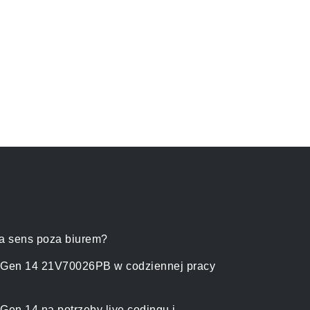
a sens poza biurem?
 Gen 14 21V70026PB w codziennej pracy
en 14 na potrzeby live codingu i