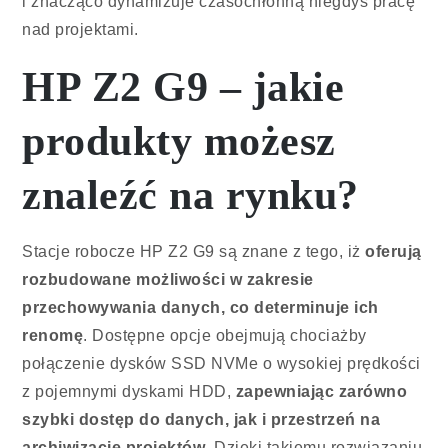
i znacząco dynamizuje czasochłonną niegdyś pracę
nad projektami.
HP Z2 G9 – jakie
produkty możesz
znaleźć na rynku?
Stacje robocze HP Z2 G9 są znane z tego, iż
oferują
rozbudowane możliwości w zakresie
przechowywania danych, co determinuje ich
renomę
. Dostępne opcje obejmują chociażby
połączenie dysków SSD NVMe o wysokiej prędkości
z pojemnymi dyskami HDD,
zapewniając zarówno
szybki dostęp do danych, jak i przestrzeń na
archiwizację projektów
. Dzięki takiemu rozwiązaniu