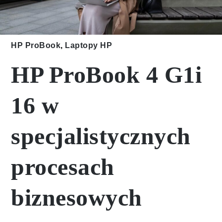
HP ProBook
,
Laptopy HP
HP ProBook 4 G1i
16 w
specjalistycznych
procesach
biznesowych